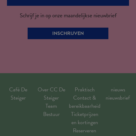
Schrijf je in op onze maandelijkse nieuwbrief
INSCHRIJVEN
Café De
Over CC De
Praktisch
nieuws
Steiger
Steiger
Contact &
nieuwsbrief
Team
bereikbaarheid
Bestuur
Ticketprijzen
en kortingen
Reserveren