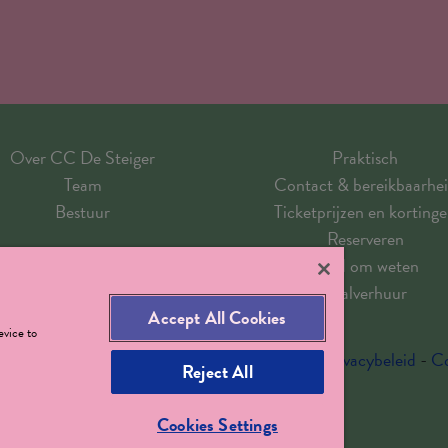
Over CC De Steiger
Praktisch
Team
Contact & bereikbaarhe
Bestuur
Ticketprijzen en korting
Reserveren
goed om weten
Zaalverhuur
Accept All Cookies
evice to
r - T 03 880 18 00 -
ccdesteiger@boom.be
-
privacybeleid
-
Co
Reject All
Cookies Settings