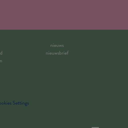
nieuws
id
nieuwsbrief
en
okies Settings